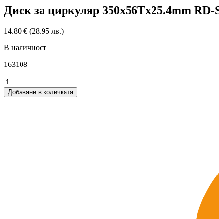
Диск за циркуляр 350x56Tx25.4mm RD-S
14.80
€
(28.95 лв.)
В наличност
163108
количество
за
Добавяне в количката
Диск
за
циркуляр
350x56Tx25.4mm
RD-
SB08
1/10