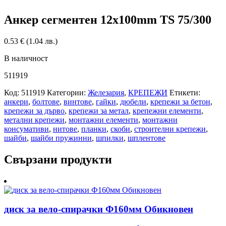
Анкер сегментен 12x100mm TS 75/300
0.53
€
(1.04 лв.)
В наличност
511919
Код:
511919
Категории:
Железария
,
КРЕПЕЖИ
Етикети:
анкери
,
болтове
,
винтове
,
гайки
,
дюбели
,
крепежи за бетон
,
крепежи за дърво
,
крепежи за метал
,
крепежни елементи
,
метални крепежи
,
монтажни елементи
,
монтажни
консумативи
,
нитове
,
планки
,
скоби
,
строителни крепежи
,
шайби
,
шайби пружинни
,
шпилки
,
шплентове
Свързани продукти
диск за вело-спирачки Ф160мм Обикновен