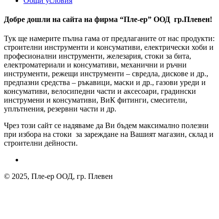
Общи условия
Добре дошли на сайта на фирма “Пле-ер” ООД гр.Плевен!
Тук ще намерите пълна гама от предлаганите от нас продукти:
строителни инструменти и консумативи, електрически хоби и
професионални инструменти, железария, стоки за бита,
електроматериали и консумативи, механични и ръчни
инструменти, режещи инструменти – свредла, дискове и др.,
предпазни средства – ръкавици, маски и др., газови уреди и
консумативи, велосипедни части и аксесоари, градински
инструмени и консумативи, ВиК фитинги, смесители,
уплътнения, резервни части и др.
Чрез този сайт се надяваме да Ви бъдем максимално полезни
при избора на стоки за зареждане на Вашият магазин, склад и
строителни дейности.
© 2025, Пле-ер ООД, гр. Плевен