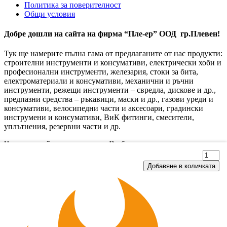
Политика за поверителност
Общи условия
Добре дошли на сайта на фирма “Пле-ер” ООД гр.Плевен!
Тук ще намерите пълна гама от предлаганите от нас продукти:
строителни инструменти и консумативи, електрически хоби и
професионални инструменти, железария, стоки за бита,
електроматериали и консумативи, механични и ръчни
инструменти, режещи инструменти – свредла, дискове и др.,
предпазни средства – ръкавици, маски и др., газови уреди и
консумативи, велосипедни части и аксесоари, градински
инструмени и консумативи, ВиК фитинги, смесители,
уплътнения, резервни части и др.
Чрез този сайт се надяваме да Ви бъдем максимално полезни
при избора на стоки за зареждане на Вашият магазин, склад и
личество
количе
строителни дейности.
за
обавяне в количката
Добавяне в количката
кер
анкер
юбел)
(дюбел
с
© 2025, Пле-ер ООД, гр. Плевен
творена
Отвор
С-
ка
кука
8
М8