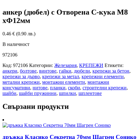
анкер (дюбел) с Отворена С-кука М8
хФ12мм
0.46
€
(0.90 лв.)
В наличност
972106
Код:
972106
Категории:
Железария
,
КРЕПЕЖИ
Етикети:
анкери
,
болтове
,
винтове
,
гайки
,
дюбели
,
крепежи за бетон
,
крепежи за дърво
,
крепежи за метал
,
крепежни елементи
,
метални крепежи
,
монтажни елементи
,
монтажни
консумативи
,
нитове
,
планки
,
скоби
,
строителни крепежи
,
шайби
,
шайби пружинни
,
шпилки
,
шплентове
Свързани продукти
дръжка Класико Секретна 70мм Шагрен Сонико