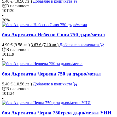
5.40
€
(10.56 лв.)
Добавяне в количката
В наличност
101120
26%
боя Акрелатна Небесно Синя 750 дърв/метал
Original
Текущата
4.90
€
(9.58 лв.)
3.63
€
(7.10 лв.)
Добавяне в количката
price
цена
В наличност
was:
е:
101119
4.90 €
3.63 €
(9.58
(7.10
лв.).
лв.).
боя Акрелатна Червена 750 за дърво/метал
5.40
€
(10.56 лв.)
Добавяне в количката
В наличност
101124
боя Акрелатна Черна 750гр.за дърв/метал УНИ