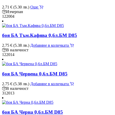
2.71
€
(5.30 лв.)
Още
Изчерпан
122004
боя БА Тъм.Кафява 0,6л.БМ D85
2.75
€
(5.38 лв.)
Добавяне в количката
В наличност
122014
боя БА Червена 0,6л.БМ D85
2.75
€
(5.38 лв.)
Добавяне в количката
В наличност
312013
боя БА Черна 0,6л.БМ D85