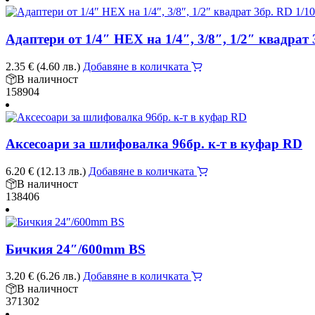
Адаптери от 1/4″ HEX на 1/4″, 3/8″, 1/2″ квадрат 
2.35
€
(4.60 лв.)
Добавяне в количката
В наличност
158904
Аксесоари за шлифовалка 96бр. к-т в куфар RD
6.20
€
(12.13 лв.)
Добавяне в количката
В наличност
138406
Бичкия 24″/600mm BS
3.20
€
(6.26 лв.)
Добавяне в количката
В наличност
371302