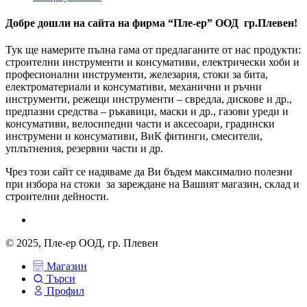
Добре дошли на сайта на фирма “Пле-ер” ООД гр.Плевен!
Тук ще намерите пълна гама от предлаганите от нас продукти:
строителни инструменти и консумативи, електрически хоби и
професионални инструменти, железария, стоки за бита,
електроматериали и консумативи, механични и ръчни
инструменти, режещи инструменти – свредла, дискове и др.,
предпазни средства – ръкавици, маски и др., газови уреди и
консумативи, велосипедни части и аксесоари, градински
инструмени и консумативи, ВиК фитинги, смесители,
уплътнения, резервни части и др.
Чрез този сайт се надяваме да Ви бъдем максимално полезни
при избора на стоки за зареждане на Вашият магазин, склад и
строителни дейности.
© 2025, Пле-ер ООД, гр. Плевен
Магазин
Търси
Профил